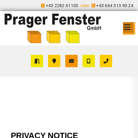
+43 2282 61100
oder
+43 664 513 90 24

