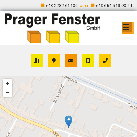
+43 2282 61100
oder
+43 664 513 90 24

